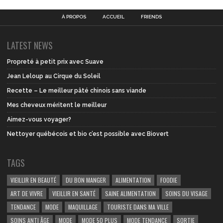
À PROPOS
ACCUEIL
FRIENDS
LATEST NEWS
Propreté à petit prix avec Suave
Jean Leloup au Cirque du Soleil
Recette – Le meilleur pâté chinois sans viande
Mes cheveux méritent le meilleur
Aimez-vous voyager?
Nettoyer québécois et bio c’est possible avec Biovert
TAGS
VIEILLIR EN BEAUTÉ
DU BON MANGER
ALIMENTATION
FOODIE
ART DE VIVRE
VIEILLIR EN SANTÉ
SAINE ALIMENTATION
SOINS DU VISAGE
TENDANCE
MODE
MAQUILLAGE
TOURISTE DANS MA VILLE
SOINS ANTI ÂGE
MODE
MODE 50 PLUS
MODE TENDANCE
SORTIE