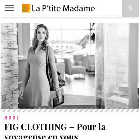
ACCUEIL
BEAUTÉ
MODE
ART
À
DE
PROPOS
VIVRE
MODE
FIG CLOTHING – Pour la
voyageuse en vous