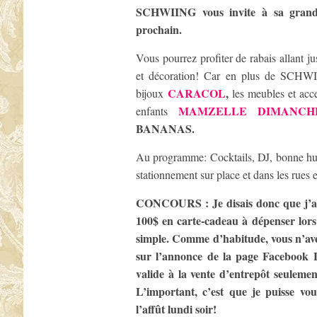
SCHWIING vous invite à sa grande 
prochain.
Vous pourrez profiter de rabais allant j
et décoration! Car en plus de SCHWIIN
CARACOL
,
bijoux
les meubles et acc
MAMZELLE DIMANCH
enfants
BANANAS.
Au programme: Cocktails, DJ, bonne hume
stationnement sur place et dans les rues 
CONCOURS : Je disais donc que j’ai
100$ en carte-cadeau à dépenser lor
simple. Comme d’habitude, vous n’ave
sur l’annonce de la page Facebook 
valide à la vente d’entrepôt seulemen
L’important, c’est que je puisse vo
l’affût lundi soir!