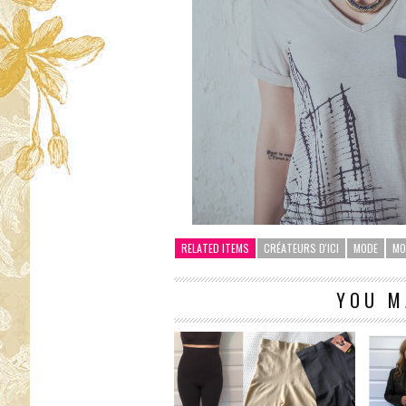
RELATED ITEMS
CRÉATEURS D'ICI
MODE
MO
YOU M