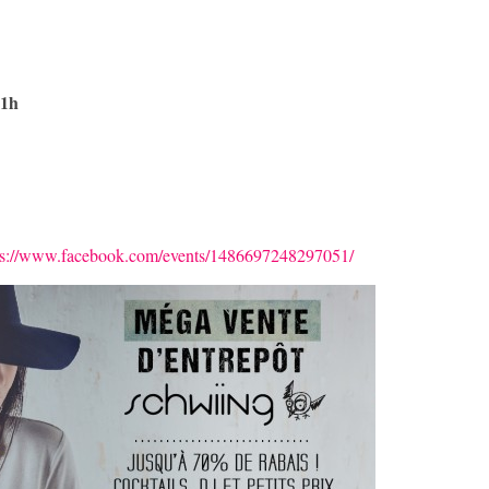
21h
ps://www.facebook.com/events/1486697248297051/