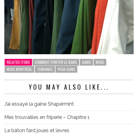
RELATED ITEMS
COMMENT PORTER LE JEANS
JEANS
MODE
MODE MONTRÉAL
TENDANCE
YOGA JEANS
YOU MAY ALSO LIKE...
J’ai essayé la gaine Shapermint
Mes trouvailles en friperie – Chapitre 1
Le bâton fard joues et lèvres