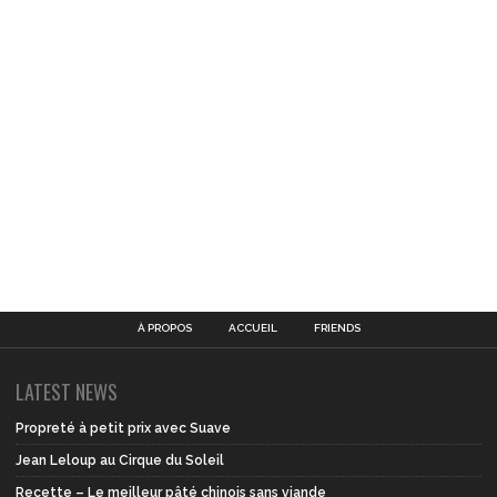
À PROPOS
ACCUEIL
FRIENDS
LATEST NEWS
Propreté à petit prix avec Suave
Jean Leloup au Cirque du Soleil
Recette – Le meilleur pâté chinois sans viande