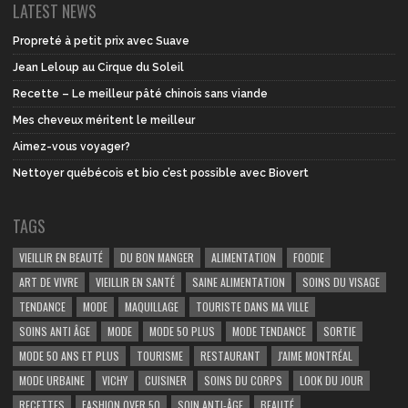
LATEST NEWS
Propreté à petit prix avec Suave
Jean Leloup au Cirque du Soleil
Recette – Le meilleur pâté chinois sans viande
Mes cheveux méritent le meilleur
Aimez-vous voyager?
Nettoyer québécois et bio c’est possible avec Biovert
TAGS
VIEILLIR EN BEAUTÉ
DU BON MANGER
ALIMENTATION
FOODIE
ART DE VIVRE
VIEILLIR EN SANTÉ
SAINE ALIMENTATION
SOINS DU VISAGE
TENDANCE
MODE
MAQUILLAGE
TOURISTE DANS MA VILLE
SOINS ANTI ÂGE
MODE
MODE 50 PLUS
MODE TENDANCE
SORTIE
MODE 50 ANS ET PLUS
TOURISME
RESTAURANT
J'AIME MONTRÉAL
MODE URBAINE
VICHY
CUISINER
SOINS DU CORPS
LOOK DU JOUR
RECETTES
FASHION OVER 50
SOIN ANTI-ÂGE
BEAUTÉ