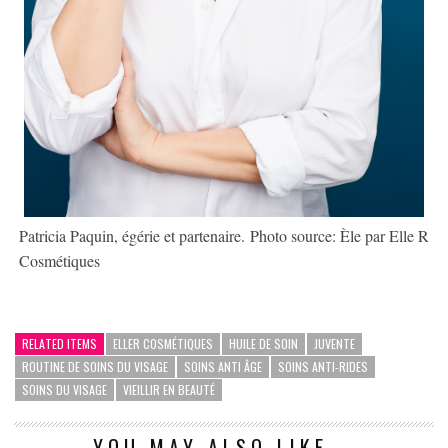
Patricia Paquin, égérie et partenaire. Photo source: Èle par Elle R
Cosmétiques
RELATED ITEMS
ELLER COSMÉTIQUES
HUILE DE SOIN
JUVENTE
ROUTINE DE SOINS DU VISAGE
SOINS ANTI ÂGE
SOINS ANTI-RIDES
SOINS DU VISAGE
VIEILLIR EN BEAUTÉ
YOU MAY ALSO LIKE...