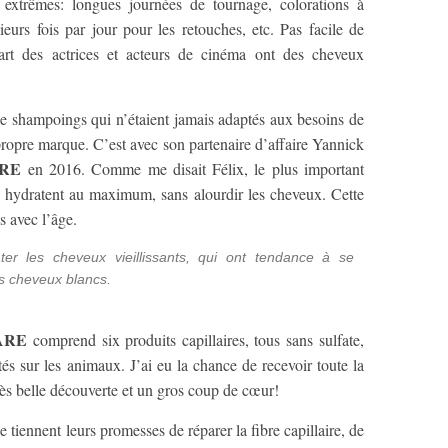
extrêmes: longues journées de tournage, colorations à
usieurs fois par jour pour les retouches, etc. Pas facile de
art des actrices et acteurs de cinéma ont des cheveux
de shampoings qui n’étaient jamais adaptés aux besoins de
 propre marque. C’est avec son partenaire d’affaire Yannick
ARE
en 2016. Comme me disait Félix, le plus important
ui hydratent au maximum, sans alourdir les cheveux. Cette
s avec l’âge.
ter les cheveux vieillissants, qui ont tendance à se
es cheveux blancs.
ARE
comprend six produits capillaires, tous sans sulfate,
és sur les animaux. J’ai eu la chance de recevoir toute la
rès belle découverte et un gros coup de cœur!
 tiennent leurs promesses de réparer la fibre capillaire, de