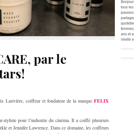
Bonjour
tous les
passion.
partage
quotidie
femmes,
ans et a
Vieillir
ARE, par le
tars!
FELIX
lix Larivière, coiffeur et fondateur de la marque
-styliste pour l’industrie du cinéma. Il a coiffé plusieurs
kle et Jennifer Lawrence. Dans ce domaine, les coiffeurs