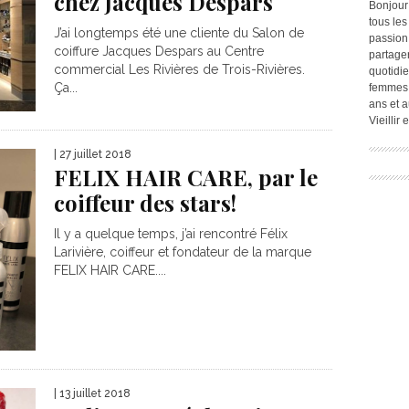
chez Jacques Despars
Bonjour
tous les
J’ai longtemps été une cliente du Salon de
passion.
coiffure Jacques Despars au Centre
partage
commercial Les Rivières de Trois-Rivières.
quotidie
Ça...
femmes,
ans et a
Vieillir
| 27 juillet 2018
FELIX HAIR CARE, par le
coiffeur des stars!
Il y a quelque temps, j’ai rencontré Félix
Larivière, coiffeur et fondateur de la marque
FELIX HAIR CARE....
| 13 juillet 2018