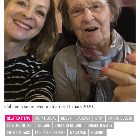
Cabane à sucre avec maman le 11 mars 2020.
RELATED ITEMS
ACHAT LOCAL
BIJOUX
CADEAUX
ETSY
FAIT AU QUÉBEC
FÊTE DES MÈRES
FOULARD
FOULARD DE SOIE
HORACE JEWELRY
IDÉES CADEAUX
LA BOÎTE SOLIDAIRE
MA MAMAN
NIMINIMI