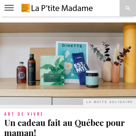
ACCUEIL
BEAUTÉ
MODE
ART
À
DE
PROPOS
VIVRE
LA BOÎTE SOLIDAIRE
ART DE VIVRE
Un cadeau fait au Québec pour
maman!