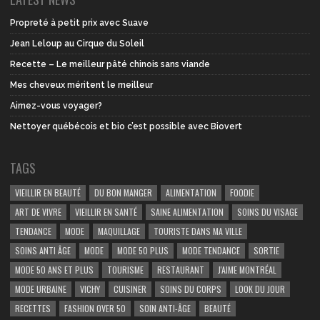
Propreté à petit prix avec Suave
Jean Leloup au Cirque du Soleil
Recette – Le meilleur pâté chinois sans viande
Mes cheveux méritent le meilleur
Aimez-vous voyager?
Nettoyer québécois et bio c’est possible avec Biovert
TAGS
VIEILLIR EN BEAUTÉ
DU BON MANGER
ALIMENTATION
FOODIE
ART DE VIVRE
VIEILLIR EN SANTÉ
SAINE ALIMENTATION
SOINS DU VISAGE
TENDANCE
MODE
MAQUILLAGE
TOURISTE DANS MA VILLE
SOINS ANTI ÂGE
MODE
MODE 50 PLUS
MODE TENDANCE
SORTIE
MODE 50 ANS ET PLUS
TOURISME
RESTAURANT
J'AIME MONTRÉAL
MODE URBAINE
VICHY
CUISINER
SOINS DU CORPS
LOOK DU JOUR
RECETTES
FASHION OVER 50
SOIN ANTI-ÂGE
BEAUTÉ