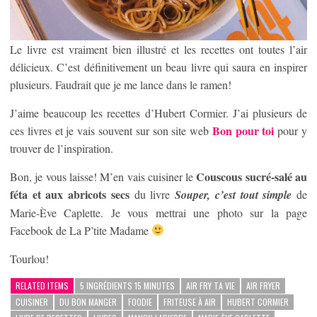
Le livre est vraiment bien illustré et les recettes ont toutes l’air
délicieux. C’est définitivement un beau livre qui saura en inspirer
plusieurs. Faudrait que je me lance dans le ramen!
J’aime beaucoup les recettes d’Hubert Cormier. J’ai plusieurs de
Bon pour toi
ces livres et je vais souvent sur son site web
pour y
trouver de l’inspiration.
Couscous sucré-salé au
Bon, je vous laisse! M’en vais cuisiner le
féta et aux abricots secs
du livre
Souper, c’est tout simple
de
Marie-Ève Caplette. Je vous mettrai une photo sur la page
Facebook de La P’tite Madame
Tourlou!
RELATED ITEMS
5 INGRÉDIENTS 15 MINUTES
AIR FRY TA VIE
AIR FRYER
CUISINER
DU BON MANGER
FOODIE
FRITEUSE À AIR
HUBERT CORMIER