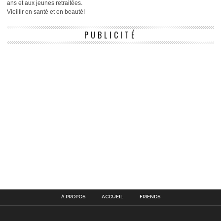
ans et aux jeunes retraitées.
Vieillir en santé et en beauté!
PUBLICITÉ
À PROPOS
ACCUEIL
FRIENDS