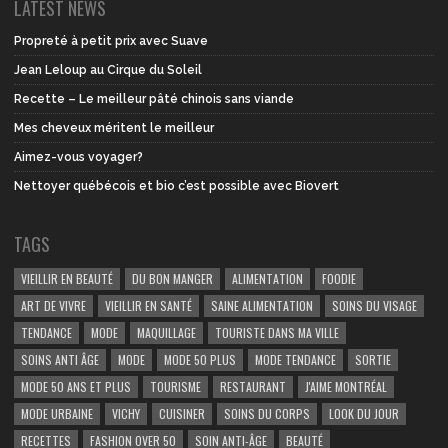
LATEST NEWS
Propreté à petit prix avec Suave
Jean Leloup au Cirque du Soleil
Recette – Le meilleur pâté chinois sans viande
Mes cheveux méritent le meilleur
Aimez-vous voyager?
Nettoyer québécois et bio c’est possible avec Biovert
TAGS
VIEILLIR EN BEAUTÉ
DU BON MANGER
ALIMENTATION
FOODIE
ART DE VIVRE
VIEILLIR EN SANTÉ
SAINE ALIMENTATION
SOINS DU VISAGE
TENDANCE
MODE
MAQUILLAGE
TOURISTE DANS MA VILLE
SOINS ANTI ÂGE
MODE
MODE 50 PLUS
MODE TENDANCE
SORTIE
MODE 50 ANS ET PLUS
TOURISME
RESTAURANT
J'AIME MONTRÉAL
MODE URBAINE
VICHY
CUISINER
SOINS DU CORPS
LOOK DU JOUR
RECETTES
FASHION OVER 50
SOIN ANTI-ÂGE
BEAUTÉ