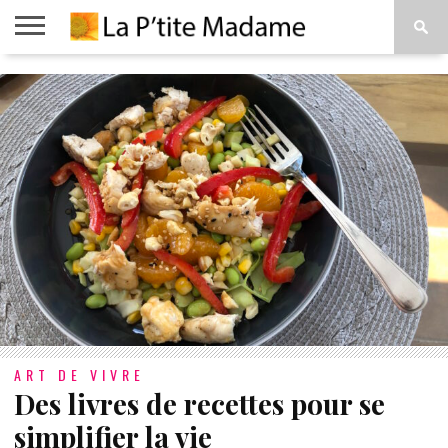
ACCUEIL
BEAUTÉ
MODE
ART
À
DE
PROPOS
VIVRE
ART DE VIVRE
Des livres de recettes pour se
simplifier la vie