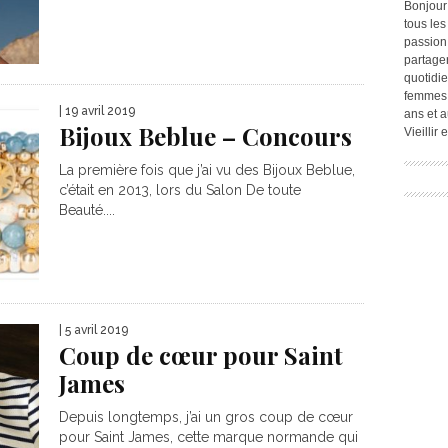
Bonjour
tous les
passion.
partage
quotidie
femmes,
| 19 avril 2019
ans et a
Bijoux Beblue – Concours
Vieillir
La première fois que j’ai vu des Bijoux Beblue,
c’était en 2013, lors du Salon De toute
Beauté....
| 5 avril 2019
Coup de cœur pour Saint
James
Depuis longtemps, j’ai un gros coup de cœur
pour Saint James, cette marque normande qui