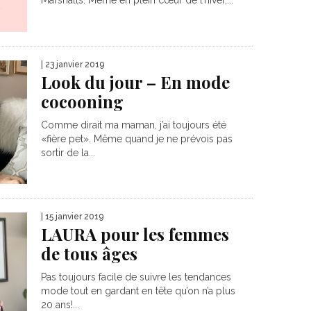
Marshalls. Même en plein cœur de l’hiver,...
| 23 janvier 2019
Look du jour – En mode
cocooning
Comme dirait ma maman, j’ai toujours été
«fière pet». Même quand je ne prévois pas
sortir de la...
| 15 janvier 2019
LAURA pour les femmes
de tous âges
Pas toujours facile de suivre les tendances
mode tout en gardant en tête qu’on n’a plus
20 ans!...