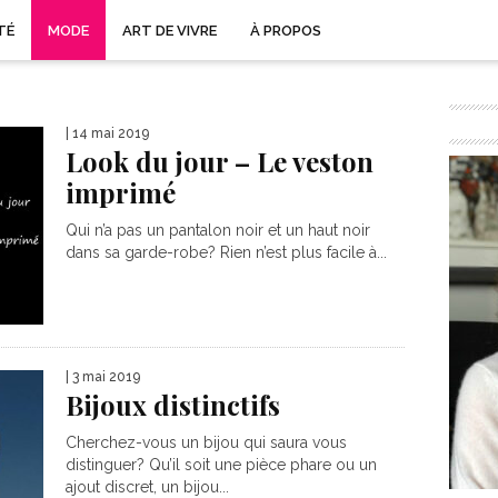
TÉ
MODE
ART DE VIVRE
À PROPOS
| 14 mai 2019
Look du jour – Le veston
imprimé
Qui n’a pas un pantalon noir et un haut noir
dans sa garde-robe? Rien n’est plus facile à...
| 3 mai 2019
Bijoux distinctifs
Cherchez-vous un bijou qui saura vous
distinguer? Qu’il soit une pièce phare ou un
ajout discret, un bijou...