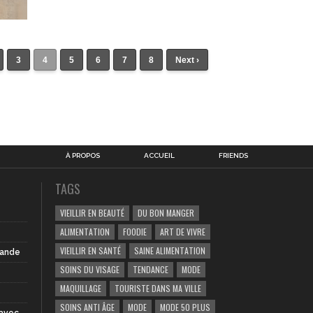
3
4
5
6
7
8
Next ›
À PROPOS
ACCUEIL
FRIENDS
TAGS
VIEILLIR EN BEAUTÉ
DU BON MANGER
ALIMENTATION
FOODIE
ART DE VIVRE
VIEILLIR EN SANTÉ
SAINE ALIMENTATION
iande
SOINS DU VISAGE
TENDANCE
MODE
MAQUILLAGE
TOURISTE DANS MA VILLE
SOINS ANTI ÂGE
MODE
MODE 50 PLUS
 avec