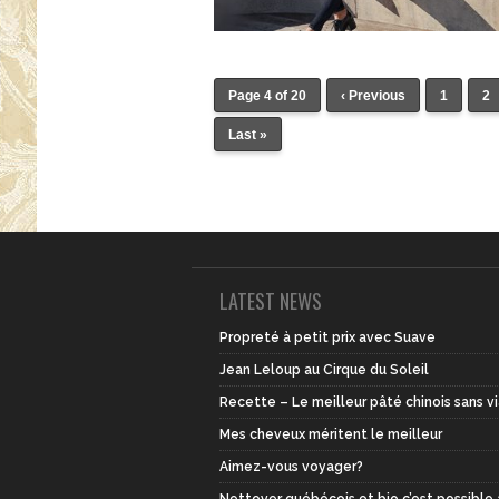
Page 4 of 20
‹ Previous
1
2
Last »
LATEST NEWS
Propreté à petit prix avec Suave
Jean Leloup au Cirque du Soleil
Recette – Le meilleur pâté chinois sans v
Mes cheveux méritent le meilleur
Aimez-vous voyager?
Nettoyer québécois et bio c’est possible