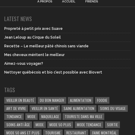
À PROPOS
ACCUEIL
FRIENDS
LATEST NEWS
Propreté à petit prix avec Suave
Jean Leloup au Cirque du Soleil
Recette – Le meilleur pâté chinois sans viande
Mes cheveux méritent le meilleur
Aimez-vous voyager?
Nettoyer québécois et bio c’est possible avec Biovert
TAGS
VIEILLIR EN BEAUTÉ
DU BON MANGER
ALIMENTATION
FOODIE
ART DE VIVRE
VIEILLIR EN SANTÉ
SAINE ALIMENTATION
SOINS DU VISAGE
TENDANCE
MODE
MAQUILLAGE
TOURISTE DANS MA VILLE
SOINS ANTI ÂGE
MODE
MODE 50 PLUS
MODE TENDANCE
SORTIE
MODE 50 ANS ET PLUS
TOURISME
RESTAURANT
J'AIME MONTRÉAL