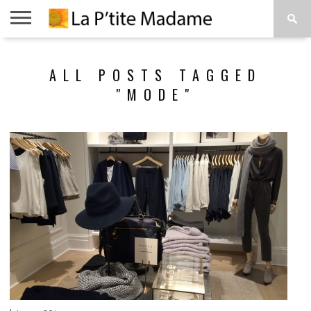
ACCUEIL
BEAUTÉ
MODE
ART
À
ALL POSTS TAGGED
DE
PROPOS
VIVRE
"MODE"