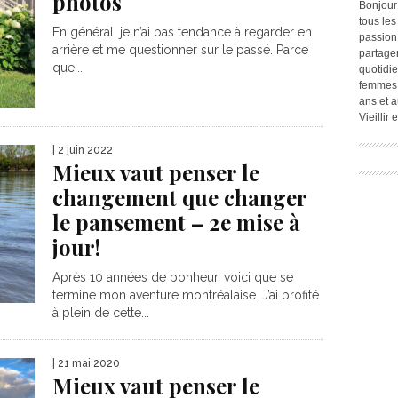
photos
Bonjour
tous les
En général, je n’ai pas tendance à regarder en
passion.
arrière et me questionner sur le passé. Parce
partage
que...
quotidie
femmes,
ans et a
Vieillir
| 2 juin 2022
Mieux vaut penser le
changement que changer
le pansement – 2e mise à
jour!
Après 10 années de bonheur, voici que se
termine mon aventure montréalaise. J’ai profité
à plein de cette...
| 21 mai 2020
Mieux vaut penser le