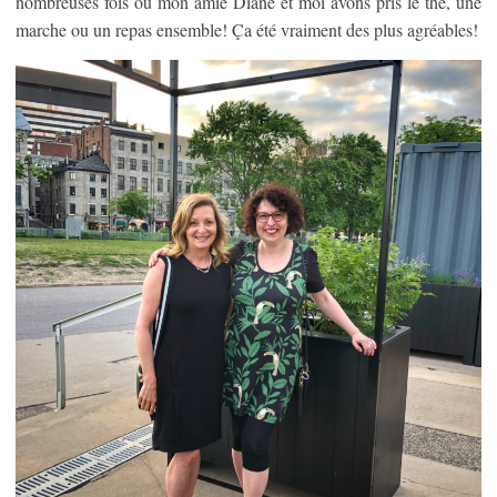
nombreuses fois ou mon amie Diane et moi avons pris le thé, une
marche ou un repas ensemble! Ça été vraiment des plus agréables!