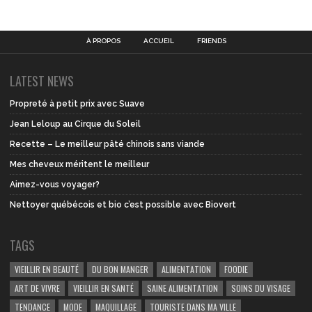
À PROPOS
ACCUEIL
FRIENDS
LATEST NEWS
Propreté à petit prix avec Suave
Jean Leloup au Cirque du Soleil
Recette – Le meilleur pâté chinois sans viande
Mes cheveux méritent le meilleur
Aimez-vous voyager?
Nettoyer québécois et bio c’est possible avec Biovert
TAGS
VIEILLIR EN BEAUTÉ
DU BON MANGER
ALIMENTATION
FOODIE
ART DE VIVRE
VIEILLIR EN SANTÉ
SAINE ALIMENTATION
SOINS DU VISAGE
TENDANCE
MODE
MAQUILLAGE
TOURISTE DANS MA VILLE