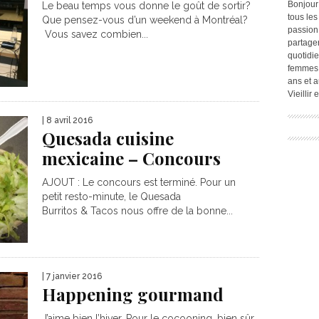
Bonjour
Le beau temps vous donne le goût de sortir?
tous les
Que pensez-vous d’un weekend à Montréal?
passion.
Vous savez combien...
partage
quotidie
femmes,
ans et a
Vieillir
| 8 avril 2016
Quesada cuisine
mexicaine – Concours
AJOUT : Le concours est terminé. Pour un
petit resto-minute, le Quesada
Burritos & Tacos nous offre de la bonne...
| 7 janvier 2016
Happening gourmand
J’aime bien l’hiver. Pour le cocooning, bien sûr