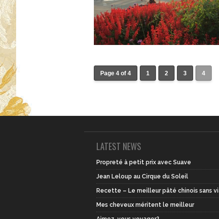
Page 4 of 4
1
2
3
4
LATEST NEWS
Propreté à petit prix avec Suave
Jean Leloup au Cirque du Soleil
Recette – Le meilleur pâté chinois sans v
Mes cheveux méritent le meilleur