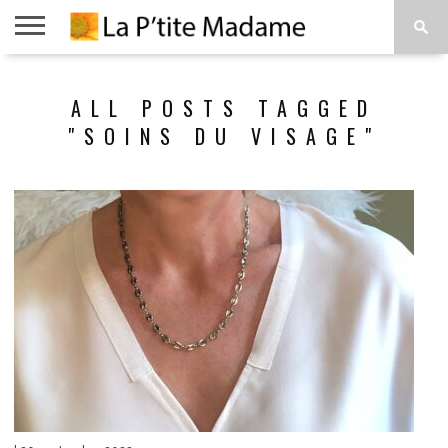
ACCUEIL
BEAUTÉ
MODE
ART
À
ALL POSTS TAGGED
DE
PROPOS
VIVRE
"SOINS DU VISAGE"