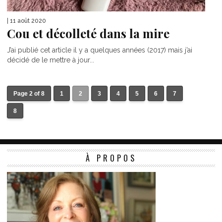
| 11 août 2020
Cou et décolleté dans la mire
J’ai publié cet article il y a quelques années (2017) mais j’ai
décidé de le mettre à jour...
Page 2 of 8
1
2
3
4
5
6
7
8
À PROPOS