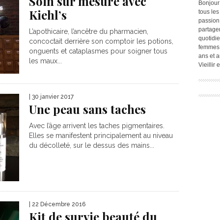
Soin sur mesure avec
Bonjour
Kiehl’s
tous les
passion.
partage
L’apothicaire, l’ancêtre du pharmacien,
quotidie
concoctait derrière son comptoir les potions,
femmes,
onguents et cataplasmes pour soigner tous
ans et a
les maux...
Vieillir
| 30 janvier 2017
Une peau sans taches
Avec l’âge arrivent les taches pigmentaires.
Elles se manifestent principalement au niveau
du décolleté, sur le dessus des mains...
| 22 Décembre 2016
Kit de survie beauté du