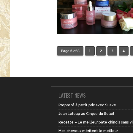
Page 6 of 8
1
2
3
4
LATEST NEWS
Propreté à petit prix avec Suave
Jean Leloup au Cirque du Soleil
Recette – Le meilleur pâté chinois sans v
Mes cheveux méritent le meilleur