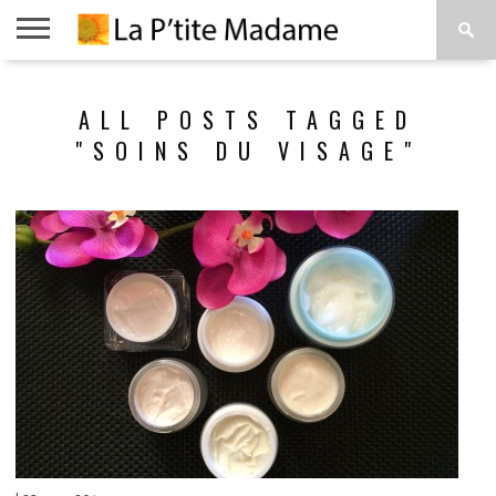
ACCUEIL
BEAUTÉ
MODE
ART
À
ALL POSTS TAGGED
DE
PROPOS
VIVRE
"SOINS DU VISAGE"