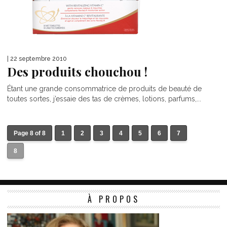
| 22 septembre 2010
Des produits chouchou !
Étant une grande consommatrice de produits de beauté de
toutes sortes, j’essaie des tas de crèmes, lotions, parfums,...
Page 8 of 8
1
2
3
4
5
6
7
8
À PROPOS