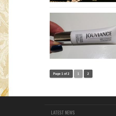
Page 1 of 2
1
2
LATEST NEWS