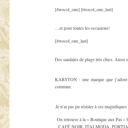
[/twocol_one] [twocol_one_last]
…et pour toutes les occasions!
[/twocol_one_last]
Des sandales de plage très chics. Aussi of
KARSTON : une marque que j’adore. D
commun.
Je n’ai pas pu résister à ces magnifiq
On retrouve à la « Boutique aux Pa
CAFÉ NOIR, ITALMODA, PORTIA et plu