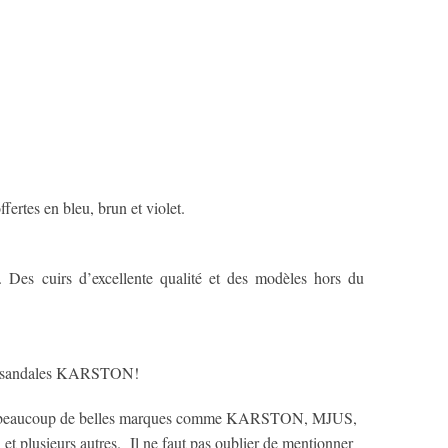
fertes en bleu, brun et violet.
es cuirs d’excellente qualité et des modèles hors du
ues sandales KARSTON!
s » beaucoup de belles marques comme KARSTON, MJUS,
sieurs autres. Il ne faut pas oublier de mentionner