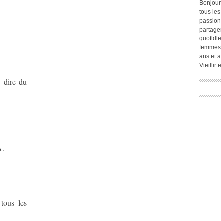
Bonjour
tous les
passion.
partage
quotidie
femmes,
ans et a
Vieillir
e dire du
A.
tous les