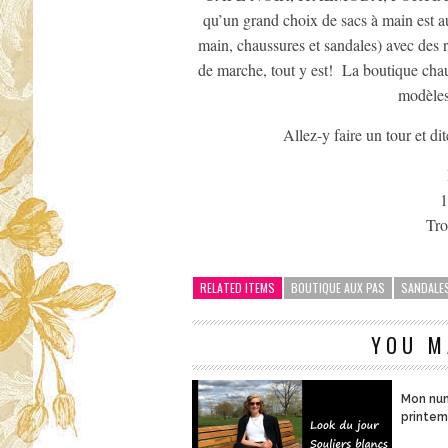
qu’un grand choix de sacs à main est au
main, chaussures et sandales) avec des 
de marche, tout y est! La boutique cha
modèles
Allez-y faire un tour et d
1
Tro
RELATED ITEMS
BOUTIQUE AUX PAS
SANDALE
YOU M
Mon nu
printe