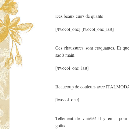
Des beaux cuirs de qualité!
[/twocol_one] [twocol_one_last]
Ces chaussures sont craquantes. Et qu
sac à main.
[/twocol_one_last]
Beaucoup de couleurs avec ITALMOD
[twocol_one]
Tellement de variété! Il y en a pour 
goûts…