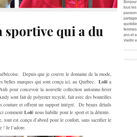
Bonjour
tous les
passion.
partage
quotidie
a sportive qui a du
femmes,
ans et a
Vieillir
ébécoise. Depuis que je couvre le domaine de la mode,
Lolë
ces belles marques qui sont conçu ici, au Québec.
a
-Anh pour concevoir la nouvelle collection automne-hiver
 sont fait de polyester recyclé, fait avec des bouteilles
s couture et offrent un support intégré. De beaux détails
Lolë
voici comment
nous habille pour le sport et la détente.
, tout est conçu d’abord pour le confort, sans sacrifier le
 ! Je l’adore.