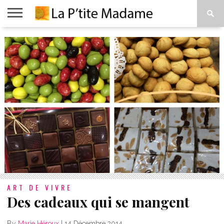
ACCUEIL
BEAUTÉ
MODE
ART
À
DE
PROPOS
VIVRE
ART DE VIVRE
Des cadeaux qui se mangent
By
Marie Héroux
|
14 Décembre 2014