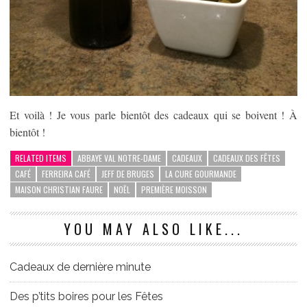
Et voilà ! Je vous parle bientôt des cadeaux qui se boivent ! À
bientôt !
RELATED ITEMS
ABBAYE VAL NOTRE-DAME
CADEAUX
CADEAUX DES FÊTES
CAFÉ
FERREIRA CAFÉ
JEFF DE BRUGES
LA CURE GOURMANDE
MAISON CHRISTIAN FAURE
NOËL
PREMIÈRE MOISSON
YOU MAY ALSO LIKE...
Cadeaux de dernière minute
Des p’tits boires pour les Fêtes