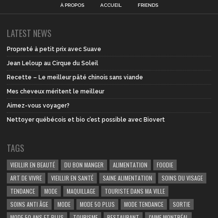
À PROPOS
ACCUEIL
FRIENDS
LATEST NEWS
Propreté à petit prix avec Suave
Jean Leloup au Cirque du Soleil
Recette – Le meilleur pâté chinois sans viande
Mes cheveux méritent le meilleur
Aimez-vous voyager?
Nettoyer québécois et bio c’est possible avec Biovert
TAGS
VIEILLIR EN BEAUTÉ
DU BON MANGER
ALIMENTATION
FOODIE
ART DE VIVRE
VIEILLIR EN SANTÉ
SAINE ALIMENTATION
SOINS DU VISAGE
TENDANCE
MODE
MAQUILLAGE
TOURISTE DANS MA VILLE
SOINS ANTI ÂGE
MODE
MODE 50 PLUS
MODE TENDANCE
SORTIE
MODE 50 ANS ET PLUS
TOURISME
RESTAURANT
J'AIME MONTRÉAL