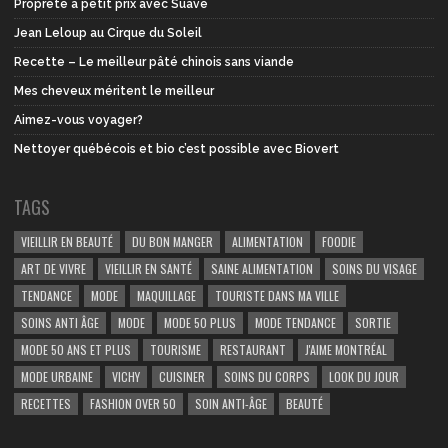
Propreté à petit prix avec Suave
Jean Leloup au Cirque du Soleil
Recette – Le meilleur pâté chinois sans viande
Mes cheveux méritent le meilleur
Aimez-vous voyager?
Nettoyer québécois et bio c’est possible avec Biovert
TAGS
VIEILLIR EN BEAUTÉ
DU BON MANGER
ALIMENTATION
FOODIE
ART DE VIVRE
VIEILLIR EN SANTÉ
SAINE ALIMENTATION
SOINS DU VISAGE
TENDANCE
MODE
MAQUILLAGE
TOURISTE DANS MA VILLE
SOINS ANTI ÂGE
MODE
MODE 50 PLUS
MODE TENDANCE
SORTIE
MODE 50 ANS ET PLUS
TOURISME
RESTAURANT
J'AIME MONTRÉAL
MODE URBAINE
VICHY
CUISINER
SOINS DU CORPS
LOOK DU JOUR
RECETTES
FASHION OVER 50
SOIN ANTI-ÂGE
BEAUTÉ