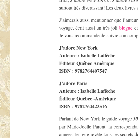
surtout très divertissant! Les deux livre
J’aimerais aussi mentionner que l’auteu
voyage, écrit aussi un très joli
blogue
et
Je vous recommande de suivre son comp
J’adore New York
Auteure : Isabelle Laflèche
Éditeur Québec Amérique
ISBN :
9782764407547
J’adore Paris
Auteure : Isabelle Laflèche
Éditeur Québec -Amérique
ISBN :
9782764423516
Parlant de New York le guide voyage
30
par Marie-Joëlle Parent, la correspond
années, le livre révèle tous les secrets 