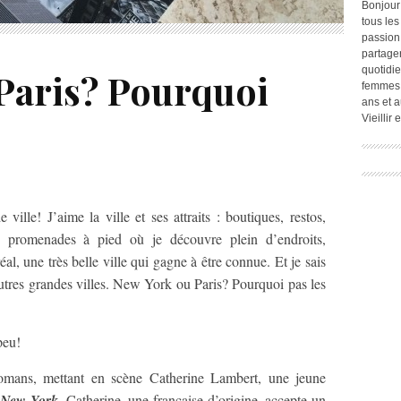
Bonjour
tous les
passion.
partage
quotidie
Paris? Pourquoi
femmes,
ans et a
Vieillir
ville! J’aime la ville et ses attraits : boutiques, restos,
es promenades à pied où je découvre plein d’endroits,
éal, une très belle ville qui gagne à être connue. Et je sais
’autres grandes villes. New York ou Paris? Pourquoi pas les
peu!
romans, mettant en scène Catherine Lambert, une jeune
 New York
, Catherine, une française d’origine, accepte un