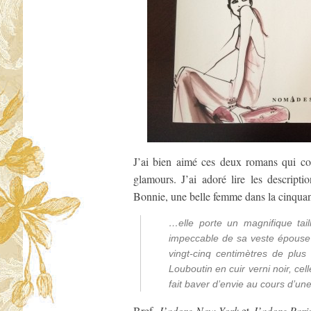
J’ai bien aimé ces deux romans qui co
glamours. J’ai adoré lire les descript
Bonnie, une belle femme dans la cinquan
…elle porte un magnifique tail
impeccable de sa veste épouse 
vingt-cinq centimètres de plus
Louboutin en cuir verni noir, cel
fait baver d’envie au cours d’un
Bref,
J’adore New York
et
J’adore Pari