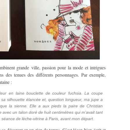
mbinent grande ville, passion pour la mode et intrigues
ions des tenues des différents personnages. Par exemple,
taine :
leur en laine bouclette de couleur fuchsia. La coupe
sa silhouette élancée et, question longueur, ma jupe a
 que la sienne. Elle a aux pieds la paire de Christian
le avec un talon doré de huit centimètres qui m’avait tant
e séance de lèche-vitrine à Paris, avant mon départ.
s
se dévorent en un rien de temps. C’est léger, bien écrit et