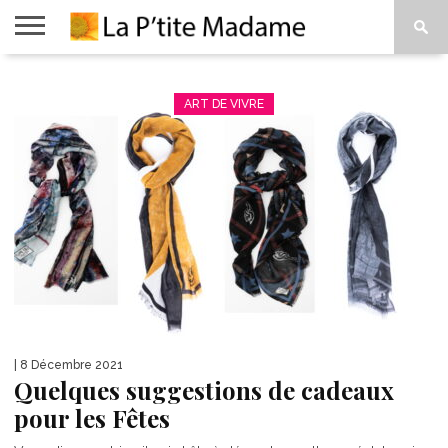
ACCUEIL
BEAUTÉ
MODE
ART
À
DE
PROPOS
ART DE VIVRE
VIVRE
| 8 Décembre 2021
Quelques suggestions de cadeaux
pour les Fêtes