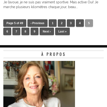
Je l’avoue, je ne suis pas vraiment sportive. Mais active Oui! Je
marche plusieurs kilomètres chaque jour, beau...
Page 5 of 49
‹ Previous
1
2
3
4
5
6
7
8
9
Next ›
Last »
À PROPOS