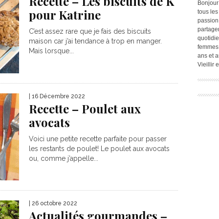
Recette – Les biscuits de K
Bonjour
pour Katrine
tous les
passion.
partage
C’est assez rare que je fais des biscuits
quotidie
maison car j’ai tendance à trop en manger.
femmes,
Mais lorsque...
ans et a
Vieillir
| 16 Décembre 2022
Recette – Poulet aux
avocats
Voici une petite recette parfaite pour passer
les restants de poulet! Le poulet aux avocats
ou, comme j’appelle...
| 26 octobre 2022
Actualités gourmandes –