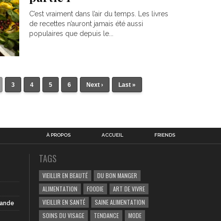
C’est vraiment dans l’air du temps. Les livres
de recettes n’auront jamais été aussi
populaires que depuis le...
3
4
5
6
Next ›
Last »
À PROPOS
ACCUEIL
FRIENDS
TAGS
VIEILLIR EN BEAUTÉ
DU BON MANGER
ALIMENTATION
FOODIE
ART DE VIVRE
VIEILLIR EN SANTÉ
SAINE ALIMENTATION
iande
SOINS DU VISAGE
TENDANCE
MODE